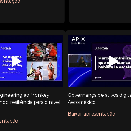
esentação
▶️
▶️
gineering ao Monkey
Governança de ativos digita
ndo resiliência para o nível
Aeroméxico
Baixar apresentação
sentação