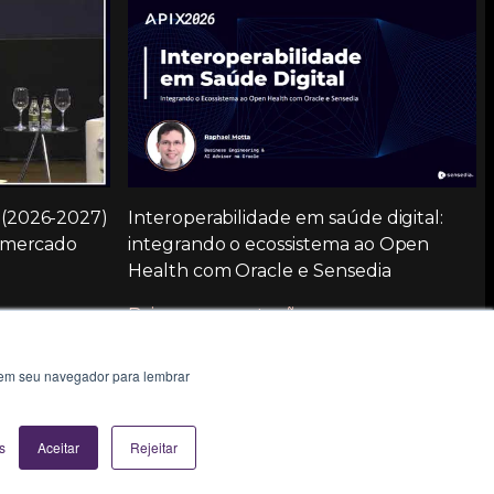
 (2026-2027)
Interoperabilidade em saúde digital:
o mercado
integrando o ecossistema ao Open
Health com Oracle e Sensedia
Baixar apresentação
o em seu navegador para lembrar
s
Aceitar
Rejeitar
2026