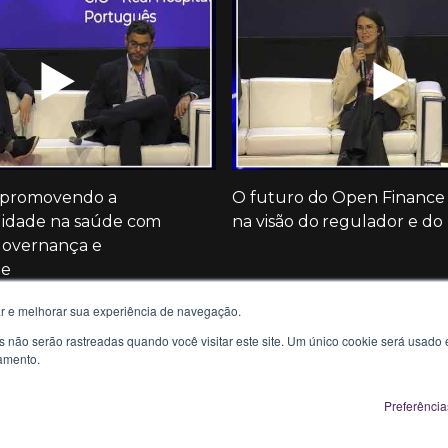
▶️
▶️
 promovendo a
O futuro do Open Finance
ilidade na saúde com
na visão do regulador e d
governança e
de
r e melhorar sua experiência de navegação.
s não serão rastreadas quando você visitar este site. Um único cookie será usad
eamento.
Preferência
X Powered by Sensedia | Todos os direitos reservados - 