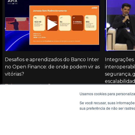
▶️
Desafios e aprendizados do Banco Inter
Integrações
no Open Finance: de onde podem vir as
interoperab
vitórias?
segurança, 
escalabilida
Baixar apresentação
Usamos cookies para personaliza
Se você recusar, suas informaçõe
sua preferência de não ser rastr
API