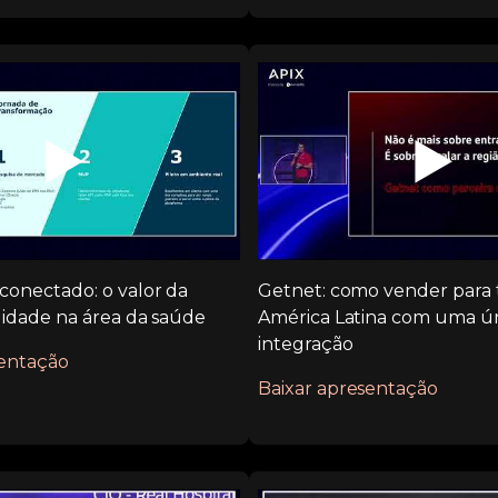
▶️
▶️
conectado: o valor da
Getnet: como vender para 
lidade na área da saúde
América Latina com uma ú
integração
sentação
Baixar apresentação