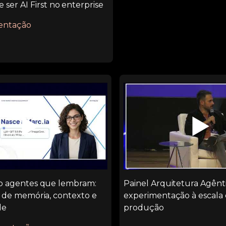
e ser AI First no enterprise
sentação
▶️
▶️
o agentes que lembram:
Painel Arquitetura Agênti
 de memória, contexto e
experimentação à escala
de
produção