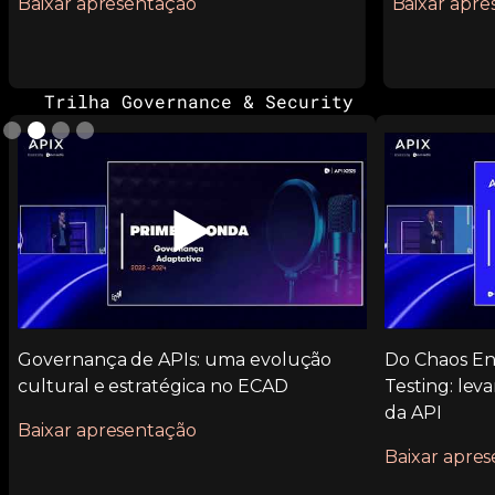
Baixar apresentação
Baixar apr
Slide 2 of 4.
Trilha Governance & Security
▶️
Governança de APIs: uma evolução
Do Chaos En
cultural e estratégica no ECAD
Testing: leva
da API
Baixar apresentação
Baixar apre