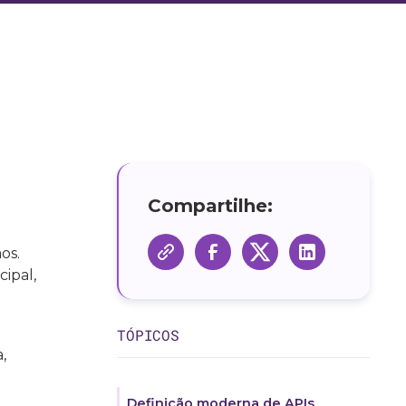
Compartilhe:
os.
ipal,
TÓPICOS
,
Definição moderna de APIs