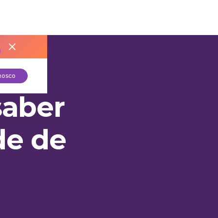
nosco
APIs
saber
de de