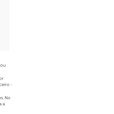
 ou
or
eiro -
s. No
a a