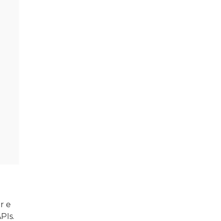
r e
PIs.