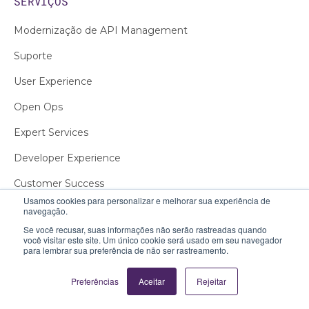
SERVIÇOS
Modernização de API Management
Suporte
User Experience
Open Ops
Expert Services
Developer Experience
Customer Success
Usamos cookies para personalizar e melhorar sua experiência de
navegação.
SOBRE
Se você recusar, suas informações não serão rastreadas quando
você visitar este site. Um único cookie será usado em seu navegador
para lembrar sua preferência de não ser rastreamento.
Quem somos
Contato
Preferências
Aceitar
Rejeitar
Carreiras