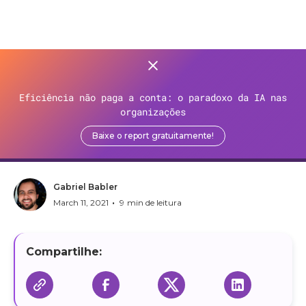
>
Recursos
>
Blog
>
Eficiência não paga a conta: o paradoxo da IA nas
Interfaces funcionais - Java
organizações
8
Baixe o report gratuitamente!
Gabriel Babler
•
March 11, 2021
9
min de leitura
Compartilhe: