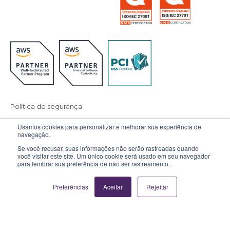
Política de segurança
Política de privacidade
Privacidade de dados
Usamos cookies para personalizar e melhorar sua experiência de
navegação.
Ouvidoria
Política de cookies
Se você recusar, suas informações não serão rastreadas quando
você visitar este site. Um único cookie será usado em seu navegador
para lembrar sua preferência de não ser rastreamento.
© 2026 Sensedia. All rights reserved.
Preferências
Aceitar
Rejeitar