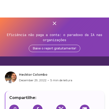
>
Recursos
>
Blog
>
Eficiência não paga a conta: o paradoxo da IA nas
PCM: saiba como se adequar
organizações
à nova regulação do Open
Baixe o report gratuitamente!
Finance
Hecktor Colombo
•
December 29, 2022
5
min de leitura
Compartilhe: