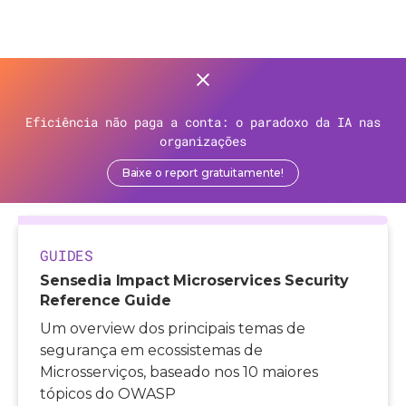
>
Recursos
>
Guias
>
Eficiência não paga a conta: o paradoxo da IA nas
Sensedia Impact Microservices Security Reference Guide
organizações
Baixe o report gratuitamente!
GUIDES
Sensedia Impact Microservices Security
Reference Guide
Um overview dos principais temas de
segurança em ecossistemas de
Microsserviços, baseado nos 10 maiores
tópicos do OWASP