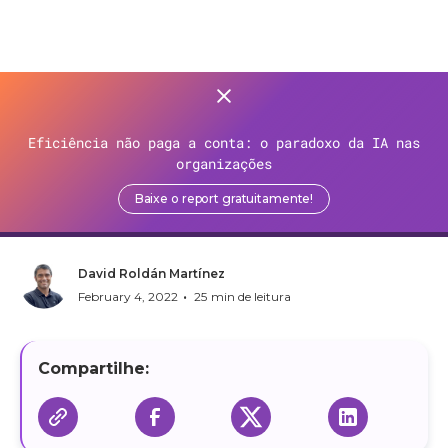
>
Recursos
>
Blog
>
Eficiência não paga a conta: o paradoxo da IA nas
Mudando para o Open
organizações
Banking
Baixe o report gratuitamente!
David Roldán Martínez
•
February 4, 2022
25
min de leitura
Compartilhe: