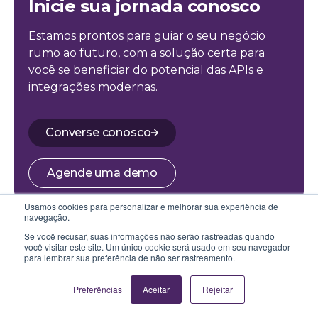
Inicie sua jornada conosco
Estamos prontos para guiar o seu negócio
rumo ao futuro, com a solução certa para
você se beneficiar do potencial das APIs e
integrações modernas.
Converse conosco
Agende uma demo
Usamos cookies para personalizar e melhorar sua experiência de
navegação.
Se você recusar, suas informações não serão rastreadas quando
você visitar este site. Um único cookie será usado em seu navegador
BLOG
para lembrar sua preferência de não ser rastreamento.
Conteúdos relacionados
Preferências
Aceitar
Rejeitar
Confira os conteúdos produzidos pela nossa