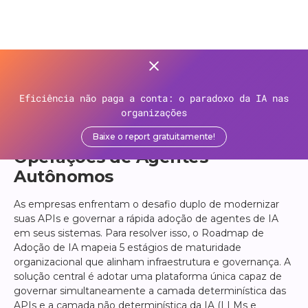
>
Recursos
>
Roadmap de Adoção de IA
Eficiência não paga a conta: o paradoxo da IA nas
ROADMAP DE ADOÇÃO DE IA
organizações
Da Infraestrutura de APIs às
Baixe o report gratuitamente!
Operações de Agentes
Autônomos
As empresas enfrentam o desafio duplo de modernizar
suas APIs e governar a rápida adoção de agentes de IA
em seus sistemas. Para resolver isso, o Roadmap de
Adoção de IA mapeia 5 estágios de maturidade
organizacional que alinham infraestrutura e governança. A
solução central é adotar uma plataforma única capaz de
governar simultaneamente a camada determinística das
APIs e a camada não determinística da IA (LLMs e