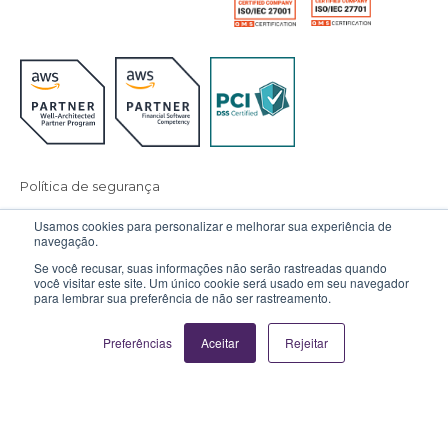
Política de segurança
Política de privacidade
Privacidade de dados
Usamos cookies para personalizar e melhorar sua experiência de
navegação.
Ouvidoria
Política de cookies
Se você recusar, suas informações não serão rastreadas quando
você visitar este site. Um único cookie será usado em seu navegador
para lembrar sua preferência de não ser rastreamento.
© 2026 Sensedia. All rights reserved.
Preferências
Aceitar
Rejeitar