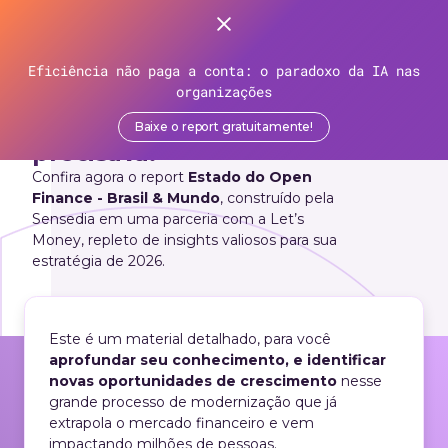
Eficiência não paga a conta: o paradoxo da IA nas
CONTEÚDO EXCLUSIVO
Open Finance: chegou a
organizações
atualização que você
Baixe o report gratuitamente!
precisava!
Confira agora o report
Estado do Open
Finance - Brasil & Mundo
, construído pela
Sensedia em uma parceria com a Let’s
Money, repleto de insights valiosos para sua
estratégia de 2026.
Este é um material detalhado, para você
aprofundar seu conhecimento, e identificar
novas oportunidades de crescimento
nesse
grande processo de modernização que já
extrapola o mercado financeiro e vem
impactando milhões de pessoas.