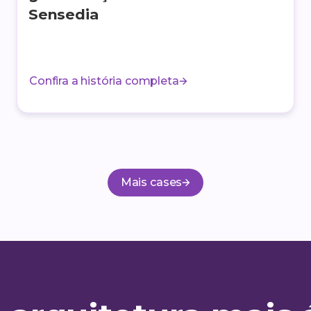
Sensedia
Confira a história completa
Mais cases