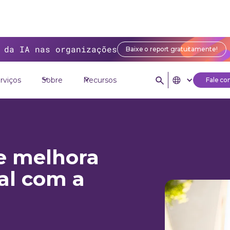
 da IA nas organizações
Baixe o report gratuitamente!
rviços
Sobre
Recursos
Fale co
 e melhora
nal com a