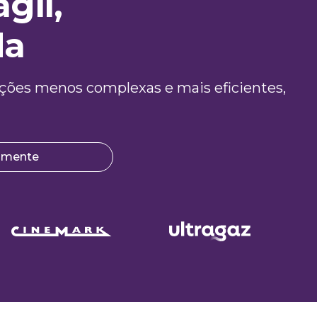
gil,
da
grações menos complexas e mais eficientes,
tamente