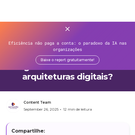
>
Recursos
>
Blog
>
Eficiência não paga a conta: o paradoxo da IA nas
Microsserviços e governança
organizações
— qual é a relação e como
Baixe o report gratuitamente!
garantir sucesso nas
arquiteturas digitais?
Content Team
•
September 26, 2025
12
min de leitura
Compartilhe: