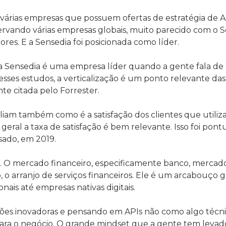
várias empresas que possuem ofertas de estratégia de AP
ervando várias empresas globais, muito parecido com o 
s. E a Sensedia foi posicionada como líder.
a Sensedia é uma empresa líder quando a gente fala de e
esses estudos, a verticalização é um ponto relevante das
e citada pelo Forrester.
iam também como é a satisfação dos clientes que utiliz
 geral a taxa de satisfação é bem relevante. Isso foi pont
sado, em 2019.
tes. O mercado financeiro, especificamente banco, merc
 arranjo de serviços financeiros. Ele é um arcabouço g
ais até empresas nativas digitais.
ões inovadoras e pensando em APIs não como algo técni
ara o negócio. O grande mindset que a gente tem levad