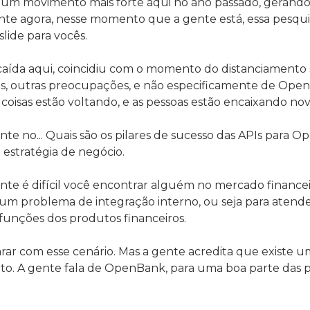
ê um movimento mais forte aqui no ano passado, gerando 
ente agora, nesse momento que a gente está, essa pesqui
slide para vocês.
ída aqui, coincidiu com o momento do distanciamento so
s, outras preocupações, e não especificamente de Open
as coisas estão voltando, e as pessoas estão encaixando 
e no... Quais são os pilares de sucesso das APIs para 
 estratégia de negócio.
ente é difícil você encontrar alguém no mercado financ
algum problema de integração interno, ou seja para atend
 funções dos produtos financeiros.
ar com esse cenário. Mas a gente acredita que existe 
rto. A gente fala de OpenBank, para uma boa parte das 