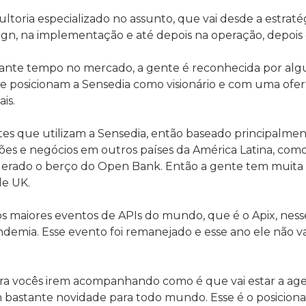
toria especializado no assunto, que vai desde a estrat
sign, na implementação e até depois na operação, depois 
ante tempo no mercado, a gente é reconhecida por algu
ue posicionam a Sensedia como visionário e com uma ofe
is.
tes que utilizam a Sensedia, então baseado principalment
s e negócios em outros países da América Latina, com
iderado o berço do Open Bank. Então a gente tem muita 
e UK.
 maiores eventos de APIs do mundo, que é o Apix, ness
emia. Esse evento foi remanejado e esse ano ele não vai
ara vocês irem acompanhando como é que vai estar a ag
bastante novidade para todo mundo. Esse é o posiciona