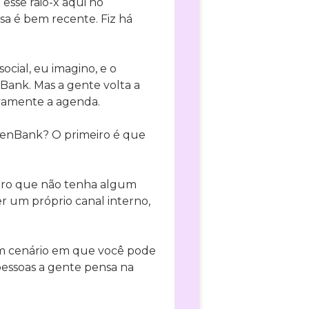
esse raio-x aqui no
sa é bem recente. Fiz há
cial, eu imagino, e o
Bank. Mas a gente volta a
novamente a agenda.
OpenBank? O primeiro é que
eiro que não tenha algum
er um próprio canal interno,
um cenário em que você pode
pessoas a gente pensa na