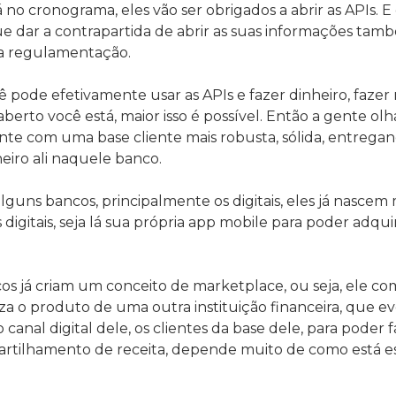
á no cronograma, eles vão ser obrigados a abrir as APIs.
 que dar a contrapartida de abrir as suas informações ta
da regulamentação.
pode efetivamente usar as APIs e fazer dinheiro, fazer n
berto você está, maior isso é possível. Então a gente ol
ente com uma base cliente mais robusta, sólida, entrega
eiro ali naquele banco.
uns bancos, principalmente os digitais, eles já nascem 
 digitais, seja lá sua própria app mobile para poder adqui
 já criam um conceito de marketplace, ou seja, ele com
za o produto de uma outra instituição financeira, que 
o canal digital dele, os clientes da base dele, para poder
tilhamento de receita, depende muito de como está e