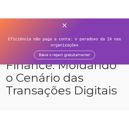
>
>
>
Aplicações API para Gestores
Recursos
Recursos
>
Eficiência não paga a conta: o paradoxo da IA nas
organizações
BaaS e Embedded
Baixe o report gratuitamente!
Finance: Moldando
o Cenário das
Transações Digitais