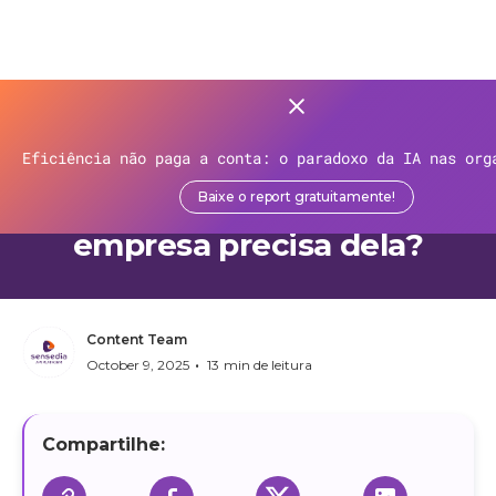
>
Recursos
>
Blog
>
Eficiência não paga a conta: o paradoxo da IA nas org
API Governance — entenda
Baixe o report gratuitamente!
o que é e por que sua
empresa precisa dela?
Content Team
•
October 9, 2025
13
min de leitura
Compartilhe: