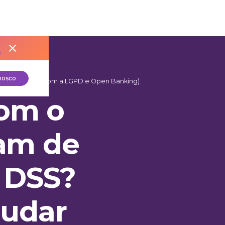
nosco
o pode ajudar com a LGPD e Open Banking)
om o
sam de
I DSS?
judar