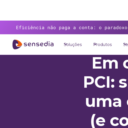
Eficiência não paga a conta: o paradoxo
Soluções
Produtos
Se
>
Recursos
>
Blog
>
Em conformidade com o
Em 
PCI: 
uma c
(e c