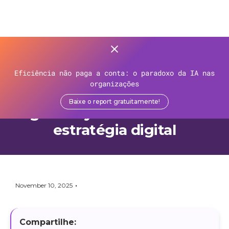
>
Recursos
>
Blog
>
Eficiência não paga a conta: o paradoxo da IA nas
ComputerWeekly - Como
organizações
lidar com APIs em múltiplos
Baixe o report gratuitamente!
gateways e fortalecer a
estratégia digital
•
November 10, 2025
Compartilhe: