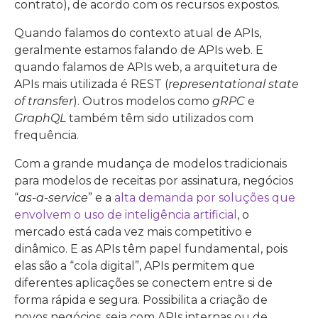
contrato), de acordo com os recursos expostos.
Quando falamos do contexto atual de APIs,
geralmente estamos falando de APIs web. E
quando falamos de APIs web, a arquitetura de
APIs mais utilizada é REST (
representational state
of transfer
). Outros modelos como
gRPC
e
GraphQL
também têm sido utilizados com
frequência.
Com a grande mudança de modelos tradicionais
para modelos de receitas por assinatura, negócios
“
as-a-service
” e a
alta demanda por soluções que
envolvem o uso de inteligência artificial
, o
mercado está cada vez mais competitivo e
dinâmico. E as APIs têm papel fundamental, pois
elas são a “cola digital”, APIs permitem que
diferentes aplicações se conectem entre si de
forma rápida e segura. Possibilita a criação de
novos negócios, seja com APIs internas ou de