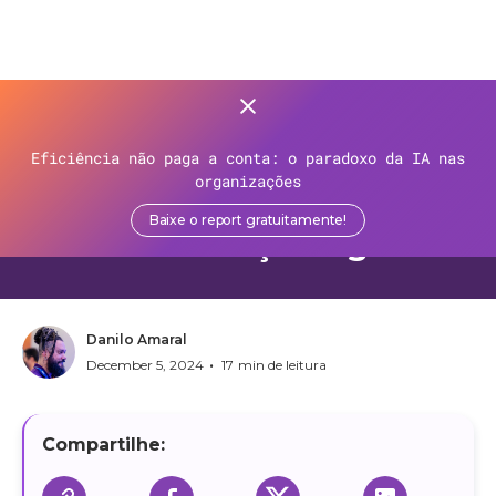
>
Recursos
>
Blog
>
Eficiência não paga a conta: o paradoxo da IA nas
API First: uma abordagem
organizações
para impulsionar sua
Baixe o report gratuitamente!
transformação digital
Danilo Amaral
•
December 5, 2024
17
min de leitura
Compartilhe: