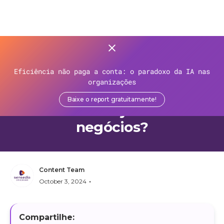
>
Recursos
>
Blog
>
Eficiência não paga a conta: o paradoxo da IA nas
Como a arquitetura de
organizações
microsserviços pode
Baixe o report gratuitamente!
transformar as jornadas dos
negócios?
Content Team
•
October 3, 2024
Compartilhe: