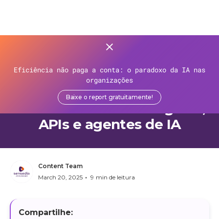
>
Recursos
>
Blog
>
Eficiência não paga a conta: o paradoxo da IA nas
Estratégias de futuro para
organizações
bancos e fintechs:
Baixe o report gratuitamente!
observabilidade de negócio,
APIs e agentes de IA
Content Team
•
March 20, 2025
9
min de leitura
Compartilhe: