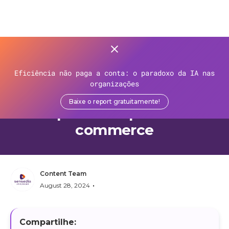
>
Recursos
>
Blog
>
Eficiência não paga a conta: o paradoxo da IA nas
Modernização de sistemas
organizações
legados - entenda a
Baixe o report gratuitamente!
importância para o e-
commerce
Content Team
•
August 28, 2024
Compartilhe: